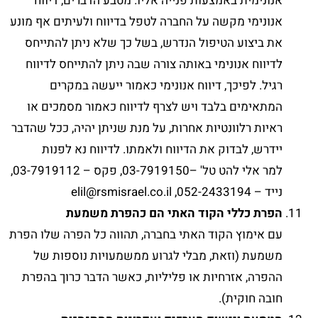
אנונימית באמצעות פנייה אליו. מטבע הדברים, דיווח
אנונימי מקשה על החברה לטפל בדיווח ולעיתים אף מונע
את ביצוע הטיפול הנדרש, בשל כך שלא ניתן להתייחס
לדיווח אנונימי באותה צורה שבה ניתן להתייחס לדיווח
רגיל. לפיכך, דיווח אנונימי כאמור ייעשה במקרים
המתאימים בלבד ויש לצרף לדיווח כאמור מסמכים או
ראיות רלוונטיות אחרות, על מנת שניתן יהיה, ככל שהדבר
יידרש, לבדוק את הדיווח ולאמתו. לדיווח נא לפנות
למר אלי להט טל' –03-7919150, פקס – 03-7919112,
נייד – 052-2433194, elil@rsmisrael.co.il
הפרת כללי הקוד האתי הם כהפרת משמעת
עם אימוץ הקוד האתי בחברה, תהווה כל הפרה שלו הפרת
משמעת (וזאת, מבלי לגרוע ממשמעויות נוספות של
ההפרה, אזרחיות או פליליות, כאשר הדבר כרוך בהפרת
חובה חוקית).